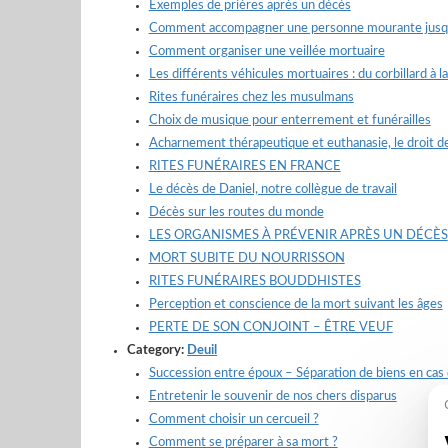
Exemples de prières après un décès
Comment accompagner une personne mourante jusqu’a
Comment organiser une veillée mortuaire
Les différents véhicules mortuaires : du corbillard à l
Rites funéraires chez les musulmans
Choix de musique pour enterrement et funérailles
Acharnement thérapeutique et euthanasie, le droit d
RITES FUNÉRAIRES EN FRANCE
Le décès de Daniel, notre collègue de travail
Décès sur les routes du monde
LES ORGANISMES À PRÉVENIR APRÈS UN DÉCÈS
MORT SUBITE DU NOURRISSON
RITES FUNÉRAIRES BOUDDHISTES
Perception et conscience de la mort suivant les âges
PERTE DE SON CONJOINT – ÊTRE VEUF
Category:
Deuil
Succession entre époux – Séparation de biens en cas
Entretenir le souvenir de nos chers disparus
Comment choisir un cercueil ?
Comment se préparer à sa mort ?