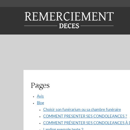
Pages
P
Avis
Blog
Choisir son funérarium ou sa chambre funéraire
COMMENT PRESENTER SES CONDOLEANCES ?
COMMENT PRÉSENTER SES CONDOLEANCES À D
Landing exemple texte 2