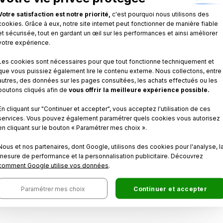
Votre satisfaction est notre priorité,
c'est pourquoi nous utilisons des
cookies. Grâce à eux, notre site internet peut fonctionner de manière fiable
et sécurisée, tout en gardant un œil sur les performances et ainsi améliorer
votre expérience.
Les cookies sont nécessaires pour que tout fonctionne techniquement et
que vous puissiez également lire le contenu externe. Nous collectons, entre
autres, des données sur les pages consultées, les achats effectués ou les
boutons cliqués afin de
vous offrir la meilleure expérience possible.
En cliquant sur "Continuer et accepter", vous acceptez l'utilisation de ces
controversée ?
services. Vous pouvez également paramétrer quels cookies vous autorisez
e mortuaire ?
en cliquant sur le bouton « Paramétrer mes choix ».
Nous et nos partenaires, dont Google, utilisons des cookies pour l'analyse, l
mesure de performance et la personnalisation publicitaire. Découvrez
comment Google utilise vos données
.
Paramétrer mes choix
Continuer et accepter
ès