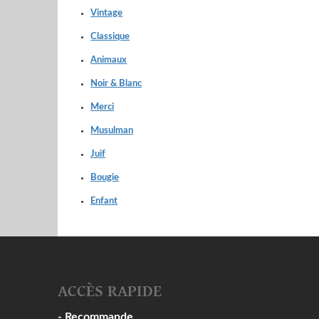
Vintage
Classique
Animaux
Noir & Blanc
Merci
Musulman
Juif
Bougie
Enfant
ACCÈS RAPIDE
- Recommande