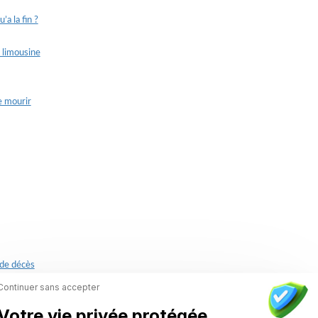
 la fin ?
a limousine
e mourir
 de décès
Continuer sans accepter
Votre vie privée protégée