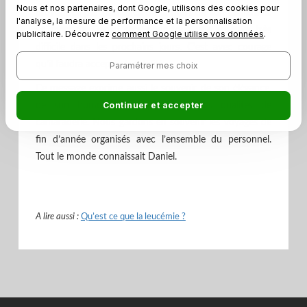
Nous et nos partenaires, dont Google, utilisons des cookies pour
provoquée par l’annonce de la mort de son camarade.
l'analyse, la mesure de performance et la personnalisation
La mort de Daniel sera pour tous une épreuve très
publicitaire. Découvrez
comment Google utilise vos données
.
difficile dans les prochains jours. C’est avec courage
qu’il faudra accepter la fatalité.
Paramétrer mes choix
Ce message exprime aussi le souvenir de son élégance,
Continuer et accepter
de son humour et de ses brillantes qualités de
camaraderie. Nous gardons en souvenir les voyages de
fin d’année organisés avec l’ensemble du personnel.
Tout le monde connaissait Daniel.
A lire aussi :
Qu’est ce que la leucémie ?