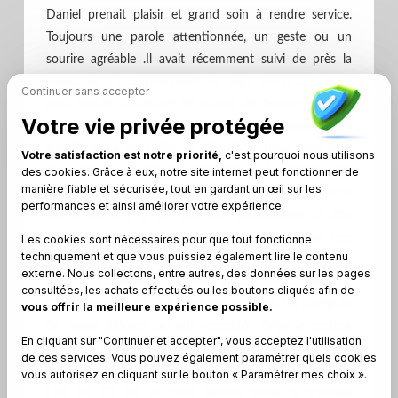
Daniel prenait plaisir et grand soin à rendre service.
Toujours une parole attentionnée, un geste ou un
sourire agréable .Il avait récemment suivi de près la
réalisation du déploiement du parc informatique et
Continuer sans accepter
avec succès modernisé les locaux de l’entreprise. Son
Votre vie privée protégée
décès laissera un grand vide pour les collègues qui
travaillaient à ses cotés. En effet, il est pour nous amis
Votre satisfaction est notre priorité,
c'est pourquoi nous utilisons
et collègues de travail, douloureux de panser nos
des cookies. Grâce à eux, notre site internet peut fonctionner de
manière fiable et sécurisée, tout en gardant un œil sur les
blessures. Notre collègue Daniel est entré dans
performances et ainsi améliorer votre expérience.
l’entreprise il y a 32 ans. Son dévouement et son
intelligence au travail restera pour nous tous une
Les cookies sont nécessaires pour que tout fonctionne
techniquement et que vous puissiez également lire le contenu
richesse. Evidement, on n’efface pas 32 ans de loyaux
externe. Nous collectons, entre autres, des données sur les pages
services facilement. En cet instant, nous pensons
consultées, les achats effectués ou les boutons cliqués afin de
chaleureusement à Isabelle, Régis et Serge, ses collègues
vous offrir la meilleure expérience possible.
de travail intimes qui ont ensemble dirigé le secteur
En cliquant sur "Continuer et accepter", vous acceptez l'utilisation
informatique pendant de longues années. Serge, son
de ces services. Vous pouvez également paramétrer quels cookies
plus vieil ami et collègue de travail a connu Daniel il y a
vous autorisez en cliquant sur le bouton « Paramétrer mes choix ».
plus de 30 ans et nous savons toute la tristesse