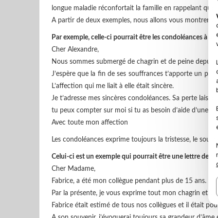
longue maladie réconfortait la famille en rappelant que
A partir de deux exemples, nous allons vous montrer 
Par exemple, celle-ci pourrait être les condoléances à u
Cher Alexandre,
Nous sommes submergé de chagrin et de peine depuis q
J’espère que la fin de ses souffrances t’apporte un peu
L’affection qui me liait à elle était sincère.
Je t’adresse mes sincères condoléances. Sa perte laisse 
tu peux compter sur moi si tu as besoin d’aide d’une fa
Avec toute mon affection
Les condoléances exprime toujours la tristesse, le souve
Celui-ci est un exemple qui pourrait être une lettre de 
Cher Madame,
Fabrice, a été mon collègue pendant plus de 15 ans. Sa 
Par la présente, je vous exprime tout mon chagrin et v
Fabrice était estimé de tous nos collègues et il était 
A son souvenir, j’évoquerai toujours sa grandeur d’âme 