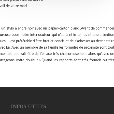
vail de votre mari.
iser un stylo à encre noir avec un papier-carton blanc .Avant de commence
loureuse pour notre interlocuteur qui n’aura ni le temps ni une attentio
ues. Il est préférable d’être bref et concis et de s’adresser au destinatair
avec lui. Avec un membre de sa famille les formules de proximité sont tou
exemple pourrait être :je t’enlace très chaleureusement alors qu’avec u
artageons votre douleur ».Quand les rapports sont très formels ou trè
INFOS UTILES