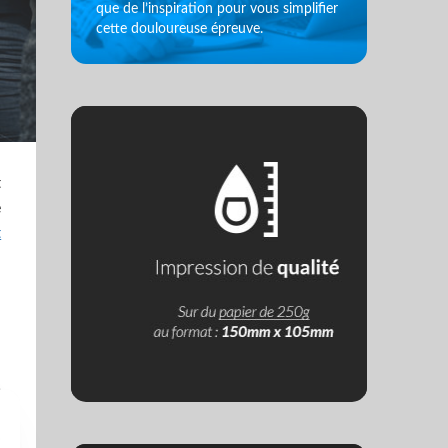
que de l’inspiration pour vous simplifier
cette douloureuse épreuve.
t
e
t
n
p
e