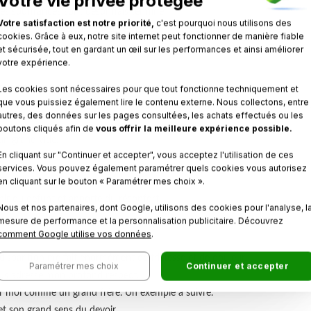
Votre vie privée protégée
 les souffrances sont désormais terminé.
Votre satisfaction est notre priorité,
c'est pourquoi nous utilisons des
comment présenter ses condoléances.
cookies. Grâce à eux, notre site internet peut fonctionner de manière fiable
et sécurisée, tout en gardant un œil sur les performances et ainsi améliorer
n ami qui a perdu sa maman.
votre expérience.
ue nous avons appris la mort de ta mère ».
Les cookies sont nécessaires pour que tout fonctionne techniquement et
que vous puissiez également lire le contenu externe. Nous collectons, entre
 de sérénité. Elle était à mes yeux une femme remarquable, douce et gaie
autres, des données sur les pages consultées, les achats effectués ou les
boutons cliqués afin de
vous offrir la meilleure expérience possible.
un grand vide.
En cliquant sur "Continuer et accepter", vous acceptez l'utilisation de ces
çon ou d’une autre.
services. Vous pouvez également paramétrer quels cookies vous autorisez
en cliquant sur le bouton « Paramétrer mes choix ».
nir du défunt et apporte du réconfort.
Nous et nos partenaires, dont Google, utilisons des cookies pour l'analyse, l
mesure de performance et la personnalisation publicitaire. Découvrez
condoléances pour la femme d’un collègue disparu.
comment Google utilise vos données
.
disparition me fait énormément de tristesse et de douleur.
Paramétrer mes choix
Continuer et accepter
ous adresse mon profond respect.
pour moi comme un grand frère. Un exemple à suivre.
et son grand sens du devoir.