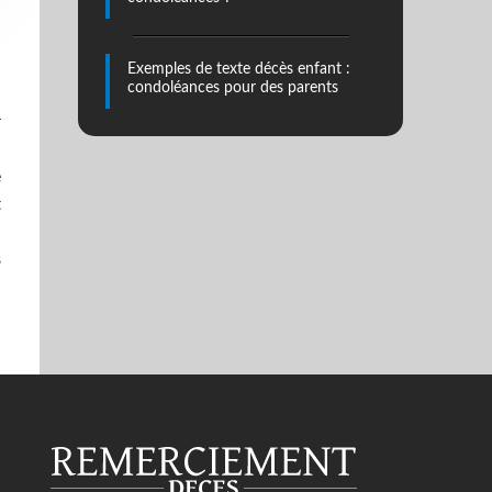
Exemples de texte décès enfant :
condoléances pour des parents
r
n
e
t
n
s