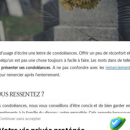
 d’usage d’écrire une lettre de condoléances. Offrir un peu de réconfort e
lqu’un est pas une chose toujours à facile à faire. Les mots dans de tell
t
présenter ses condoléances
. A ne pas confondre avec les
remerciemen
our remercier après l’enterrement.
US RESSENTEZ ?
 condoléances, nous vous conseillons d’être concis et de bien garder e
 sentiments à la famille du disparu, votre empathie. Cela apporte beaucou
Continuer sans accepter
u cas où la famille en aurait besoin. Si la mort est arrivée à cause d’un