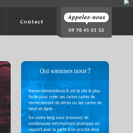
Appelez-nous
Contact
▼
09 78 45 01 32
Qui sommes nous ?
Remerciementdeces.fr est le site le plus
facile pour créer ses cartes cartes de
remerciement de décès ou ses cartes de
deuil en ligne.
Sur notre blog vous trouverez de
nombreuses informations pratiques en
rapport avec la perte d’un proche ainsi