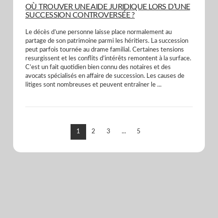
OÙ TROUVER UNE AIDE JURIDIQUE LORS D’UNE
SUCCESSION CONTROVERSÉE ?
Le décès d’une personne laisse place normalement au
partage de son patrimoine parmi les héritiers. La succession
peut parfois tournée au drame familial. Certaines tensions
resurgissent et les conflits d’intérêts remontent à la surface.
C’est un fait quotidien bien connu des notaires et des
avocats spécialisés en affaire de succession. Les causes de
litiges sont nombreuses et peuvent entraîner le ...
1
2
3
...
5
VIEW POST