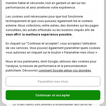
manière fiable et sécurisée, tout en gardant un œil sur les
performances et ainsi améliorer votre expérience.
Les cookies sont nécessaires pour que tout fonctionne
techniquement et que vous puissiez également lire le contenu
externe. Nous collectons, entre autres, des données sur les pages
VIEW POST
consultées, les achats effectués ou les boutons cliqués afin de
vous offrir la meilleure expérience possible.
En cliquant sur "Continuer et accepter", vous acceptez l'utilisation
de ces services. Vous pouvez également paramétrer quels cookies
vous autorisez en cliquant sur le bouton « Paramétrer mes choix ».
Nous et nos partenaires, dont Google, utilisons des cookies pour
l'analyse, la mesure de performance et la personnalisation
publicitaire. Découvrez
comment Google utilise vos données
.
RECOMMANDER DES CARTES DE
REMERCIEMENT DÉCÈS
Paramétrer mes choix
Aujourd’hui, un article de M. Nicolas DURAND, consultant
chez remerciementdeces.fr depuis plus de 2 ans qui vous
guide, vous conseille et vous explique des cas de figure
Continuer et accepter
classiques qui reviennent très régulièrement dans le
processus de commande de cartes. En effet, pas moins de
10 % des clients sont amenés à recommander des cartes de