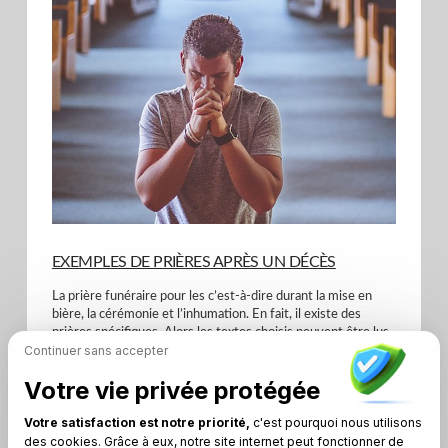
VIEW POST
EXEMPLES DE PRIÈRES APRÈS UN DÉCÈS
La prière funéraire pour les c’est-à-dire durant la mise en
bière, la cérémonie et l’inhumation. En fait, il existe des
prières spécifiques. Alors les textes choisis peuvent être lus
Continuer sans accepter
ou chantés. Enfin, vous trouverez dans cet article quelques
exemples de prières après un décès pour l'élévation de l'âme.
Votre vie privée protégée
Avant les obsèques, les prières sont généralement
sélectionnées par un ou ...
Votre satisfaction est notre priorité,
c'est pourquoi nous utilisons
des cookies. Grâce à eux, notre site internet peut fonctionner de