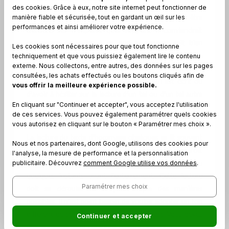
des cookies. Grâce à eux, notre site internet peut fonctionner de
manière fiable et sécurisée, tout en gardant un œil sur les
Le texte pour rendre hommage à quelqu’un peut être
performances et ainsi améliorer votre expérience.
transcrit sur n’importe quel support. Il conviendrait
cependant de veiller à ce que le support soit bien
Les cookies sont nécessaires pour que tout fonctionne
techniquement et que vous puissiez également lire le contenu
propre. Les mots doivent être écrits avec une certaine
externe. Nous collectons, entre autres, des données sur les pages
clarté et une certaine transparence. Tout ceci pour
consultées, les achats effectués ou les boutons cliqués afin de
éviter d’avoir à chercher le mot juste qui est écrit ou
vous offrir la meilleure expérience possible.
d’avoir à hésiter sur la lecture d’un tel ou d’un tel autre
En cliquant sur "Continuer et accepter", vous acceptez l'utilisation
mot parce qu’il n’est pas bien clair. Il est donc
de ces services. Vous pouvez également paramétrer quels cookies
primordial d’éviter les ratures sur le support.
vous autorisez en cliquant sur le bouton « Paramétrer mes choix ».
La lecture du texte d’hommage obsèques se lit souvent
Nous et nos partenaires, dont Google, utilisons des cookies pour
au lieu indiqué par la famille de la personne disparue.
l'analyse, la mesure de performance et la personnalisation
publicitaire. Découvrez
comment Google utilise vos données
.
C’est habituellement à l’église pendant la messe ou
quelques instants avant l’enterrement. Cette lecture
Paramétrer mes choix
doit se dérouler de la plus simple des manières
possibles. Il n’est point besoin de vouloir adopter un ton
différent de celui que vous avez d’habitude. Vous devez
Continuer et accepter
être vous-même et personne d’autre que vous.