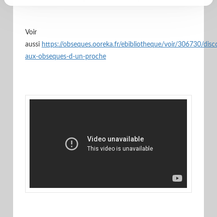
Voir
aussi
https://obseques.ooreka.fr/ebibliotheque/voir/306730/disc
aux-obseques-d-un-proche