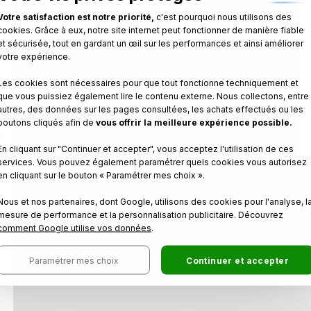
Votre satisfaction est notre priorité,
c'est pourquoi nous utilisons des
cookies. Grâce à eux, notre site internet peut fonctionner de manière fiable
et sécurisée, tout en gardant un œil sur les performances et ainsi améliorer
votre expérience.
Impression de
qualité
Les cookies sont nécessaires pour que tout fonctionne techniquement et
Sur du
papier de 300g
que vous puissiez également lire le contenu externe. Nous collectons, entre
au format :
150mm x 105mm
autres, des données sur les pages consultées, les achats effectués ou les
boutons cliqués afin de
vous offrir la meilleure expérience possible.
En cliquant sur "Continuer et accepter", vous acceptez l'utilisation de ces
services. Vous pouvez également paramétrer quels cookies vous autorisez
en cliquant sur le bouton « Paramétrer mes choix ».
Nous et nos partenaires, dont Google, utilisons des cookies pour l'analyse, l
mesure de performance et la personnalisation publicitaire. Découvrez
comment Google utilise vos données
.
Paramétrer mes choix
Continuer et accepter