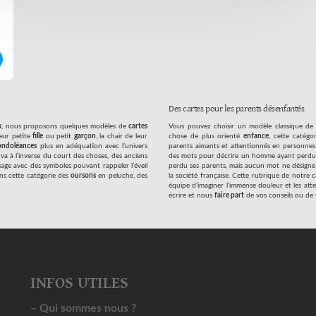
Des cartes pour les parents désenfantés
x
, nous proposons quelques modèles de
cartes
Vous pouvez choisir un modèle classique d
eur petite
fille
ou petit
garçon
, la chair de leur
chose de plus orienté
enfance
, cette catégo
ondoléances
plus en adéquation avec l’univers
parents aimants et attentionnés en personnes 
va à l’inverse du court des choses, des anciens
des mots pour décrire un homme ayant perdu
ssage avec des symboles pouvant rappeler l’éveil
perdu ses parents, mais aucun mot ne désigne
ns cette catégorie des
oursons
en peluche, des
la société française. Cette rubrique de notre
équipe d’imaginer l’immense douleur et les atte
écrire et nous
faire part
de vos conseils ou de 
INFOS UTILES
– Qui sommes nous ?