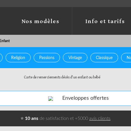
Nos modèles
Info et tarifs
Enfant
Religion
Passions
Vintage
Classique
No
sulman
Juif
Bougie
Carte de remerciements décès d'un enfant ou bébé
Enveloppes offertes
⭐
10 ans
de satisfaction et +5000
avis clients