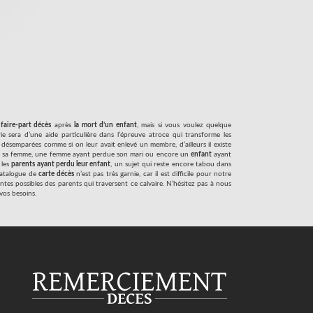
e
faire-part décès
après
la mort d’un enfant
, mais si vous voulez quelque
rie sera d’une aide particulière dans l’épreuve atroce qui transforme les
désemparées comme si on leur avait enlevé un membre, d’ailleurs il existe
 sa femme, une femme ayant perdue son mari ou encore un
enfant
ayant
 les
parents ayant perdu leur enfant
, un sujet qui reste encore tabou dans
 catalogue de
carte décès
n’est pas très garnie, car il est difficile pour notre
ntes possibles des parents qui traversent ce calvaire. N’hésitez pas à nous
vos besoins.