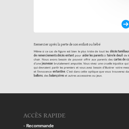
Remercier après la perte de son enfant ou bébé
Même si ce cas de figure est bien le plus triste de tout les
décès familiau
de remerciements décès enfant
pour
aider les parents
à
faire le deuil
de l
chair. Nous avons besoin de pouvoir offrir aux parents des
cartes de c
d’une
jeunesse
brutalement amputée. Vous vivez une cruelle injustice qui 
qui devraient partir les premiers et vous avez besoin d’illustrer votre me
et l’innocence
enfantine
. C’est dans cette optique que vous trouverez da
ballons
, des
balançoires
et autres accessoires ou jeux.
ACCÈS RAPIDE
- Recommande