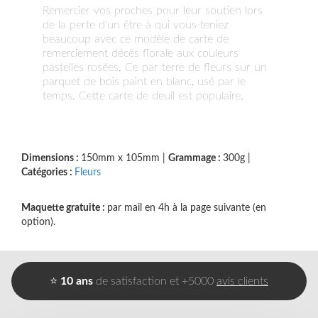
Remercier vos proches pour leur soutien lors
de la perte d'un être à qui vous teniez
beaucoup avec ce modèle de carte de
remerciement décès florale aux couleurs
pastelles rosées. Ce par terre de fleurs sur un
parquet de bois paint en blanc, usé par le
temps. Cette carte de deuil est populaire.
Dimensions :
150mm x 105mm
|
Grammage :
300g
|
Catégories :
Fleurs
Maquette gratuite :
par mail en 4h à la page suivante (en
option).
⭐
10 ans
de satisfaction et +5000
avis clients