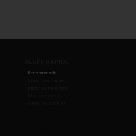
ACCÈS RAPIDE
- Recommande
- Créer mes cartes
- Importer mon fond
- Contactez nous
- Gérer les cookies