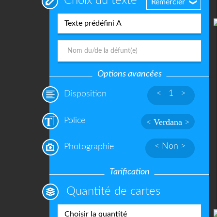
Choix du texte
Remercier
❯
Options avancées
<
1
>
Disposition
Police
Verdana
<
>
<
Non
>
Photographie
Tarification
Quantité de cartes