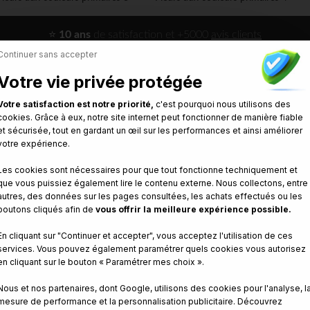
⭐
10 ans
de satisfaction et +5000
avis clients
Continuer sans accepter
Votre vie privée protégée
Modèles de la même catégorie
Votre satisfaction est notre priorité,
c'est pourquoi nous utilisons des
cookies. Grâce à eux, notre site internet peut fonctionner de manière fiable
et sécurisée, tout en gardant un œil sur les performances et ainsi améliorer
votre expérience.
Les cookies sont nécessaires pour que tout fonctionne techniquement et
Papillon perché
que vous puissiez également lire le contenu externe. Nous collectons, entre
autres, des données sur les pages consultées, les achats effectués ou les
boutons cliqués afin de
vous offrir la meilleure expérience possible.
En cliquant sur "Continuer et accepter", vous acceptez l'utilisation de ces
services. Vous pouvez également paramétrer quels cookies vous autorisez
en cliquant sur le bouton « Paramétrer mes choix ».
Nous et nos partenaires, dont Google, utilisons des cookies pour l'analyse, l
mesure de performance et la personnalisation publicitaire. Découvrez