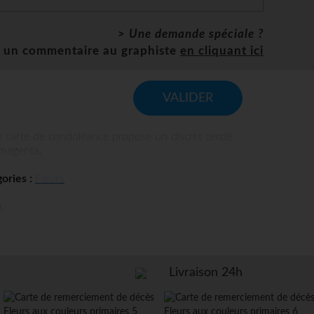
>
Une demande spéciale ?
z un commentaire au graphiste
en cliquant ici
VALIDER
carte de condoléance propose un discret cercle
 magenta.
ories :
Fleurs
.
Livraison 24h