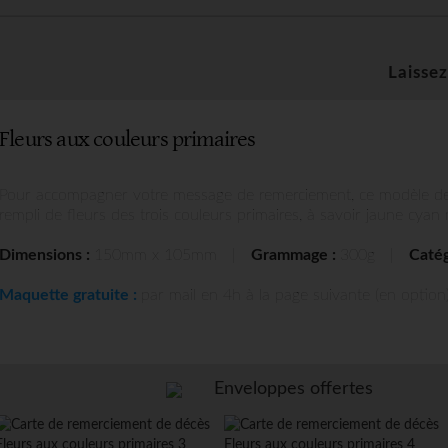
Laisse
Fleurs aux couleurs primaires
Pour accompagner votre message de remerciement, ce modèle de 
rempli de fleurs des trois couleurs primaires, à savoir jaune cyan
Dimensions :
150mm x 105mm
|
Grammage :
300g
|
Catég
Maquette gratuite :
par mail en 4h à la page suivante (en option)
Enveloppes offertes