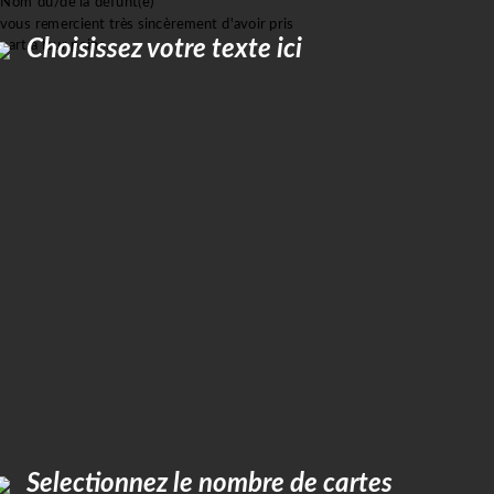
Nom du/de la défunt(e)
vous remercient très sincèrement d'avoir pris
Choisissez votre texte ici
part à leur peine.
Selectionnez le nombre de cartes