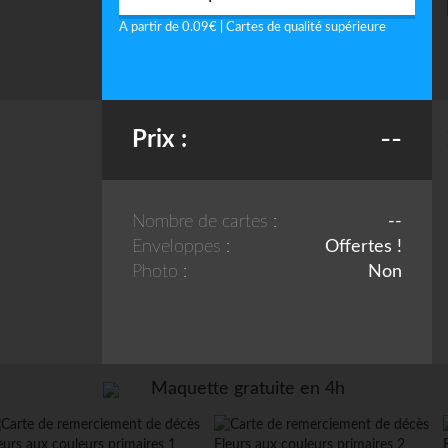
A partir de 0.09€ | Cartes de qualité supérieure
--
Prix :
Nombre de cartes :
--
Enveloppes :
Offertes !
Photo :
Non
Maquette gratuite en 4h