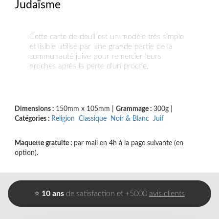
Judaïsme
Cette carte de deuil est un modèle très simple
et lisible utilisé par une grande partie de la
communauté juive pour remercier leurs
proches après la perte d'un proche.
Dimensions :
150mm x 105mm
|
Grammage :
300g
|
Catégories :
Religion
Classique
Noir & Blanc
Juif
Maquette gratuite :
par mail en 4h à la page suivante (en
option).
⭐
10 ans
de satisfaction et +5000
avis clients