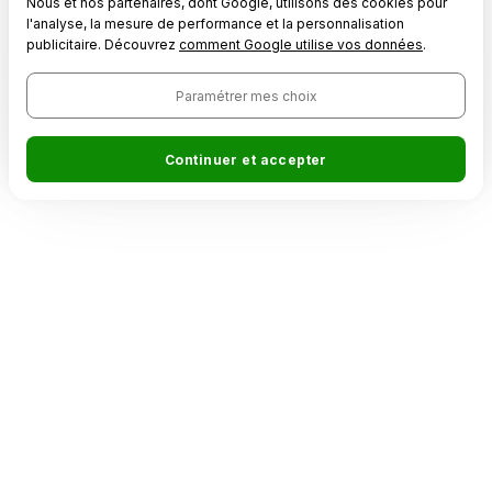
Ce que nos clients pensent de cette carte
Nous et nos partenaires, dont Google, utilisons des cookies pour
l'analyse, la mesure de performance et la personnalisation
publicitaire. Découvrez
comment Google utilise vos données
.
Paramétrer mes choix
Continuer et accepter