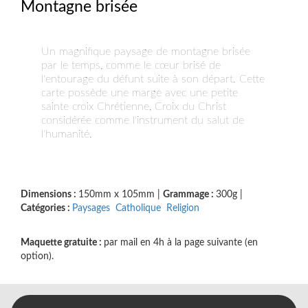
Montagne brisée
Un magnifique paysage de montagne brisée
par le temps, comme le cœur brisé de
l'entourage du défunt suite à son départ. Cette
carte possède une marge avec une petite
sainte croix Chrétienne, Croix du Christ
considérée comme l'instrument du salut de
l'humanité.
Dimensions :
150mm x 105mm
|
Grammage :
300g
|
Catégories :
Paysages
Catholique
Religion
Maquette gratuite :
par mail en 4h à la page suivante (en
option).