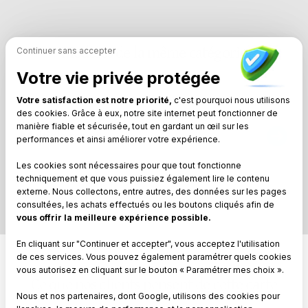
Modèles de la même catégorie
Continuer sans accepter
Votre vie privée protégée
Votre satisfaction est notre priorité,
c'est pourquoi nous utilisons
des cookies. Grâce à eux, notre site internet peut fonctionner de
manière fiable et sécurisée, tout en gardant un œil sur les
Multiple roses
performances et ainsi améliorer votre expérience.
Les cookies sont nécessaires pour que tout fonctionne
techniquement et que vous puissiez également lire le contenu
externe. Nous collectons, entre autres, des données sur les pages
consultées, les achats effectués ou les boutons cliqués afin de
vous offrir la meilleure expérience possible.
En cliquant sur "Continuer et accepter", vous acceptez l'utilisation
de ces services. Vous pouvez également paramétrer quels cookies
vous autorisez en cliquant sur le bouton « Paramétrer mes choix ».
Ce que nos clients pensent de cette carte
Nous et nos partenaires, dont Google, utilisons des cookies pour