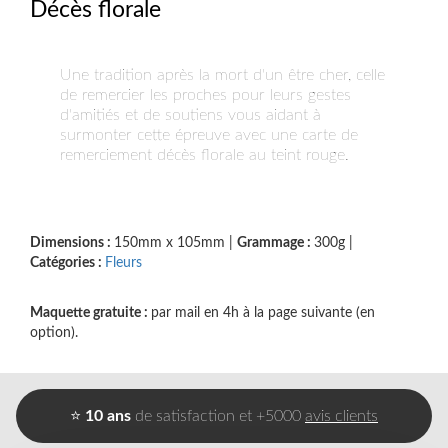
Décès florale
Une tradition après la mort d'un être cher, celle
de remercier les proches pour leurs gestes
d'amitiés et de soutiens vous aidant à
surmonter cette épreuve avec une carte de
remerciement décès florale au teint rouge.
Dimensions :
150mm x 105mm
|
Grammage :
300g
|
Catégories :
Fleurs
Maquette gratuite :
par mail en 4h à la page suivante (en
option).
⭐
10 ans
de satisfaction et +5000
avis clients